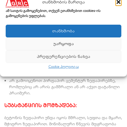
თანხმობის მართვა
ფერები:
ამ საიტის გამოყენებით, თქვენ ეთანხმებით cookies-ის
გამოყენების უფლებას.
ფერთა სრული ჩამონათვალისთვის, გთხოვთ,
დაუკავშირდეთ GRC-ის ტექნიკურ მენეჯერს.
ᲗᲐᲜᲮᲛᲝᲑᲐ
რეკომენდაციები:
ᲣᲐᲠᲧᲝᲤᲐ
არ გამოიყენოთ სველ ზედაპირებზე;
არ გააზავოთ გამხსნელით ან წყლით;
ᲞᲠᲔᲤᲔᲠᲔᲜᲪᲘᲔᲑᲘᲡ ᲜᲐᲮᲕᲐ
არ გამოიყენოთ ზეთით ან ცხიმით დაბინძურებულ
Cookie პოლიტიკა
ზედაპირებზე;
არ გამოიყენოთ პირდაპირ ცემენტურ ზედაპირებზე,
რომლებიც არ არის გამშრალი ან არ აქვთ დატანილი
პრაიმერი.
სუბსტანციის მომზადება:
ბეტონის ზედაპირი უნდა იყოს მშრალი, სუფთა და მყარი,
მჭიდრო ზედაპირით. მინიმალური წნევის მდგრადობა