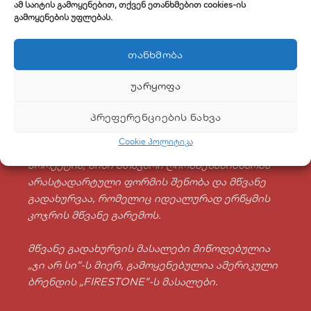
ამ საიტის გამოყენებით, თქვენ ეთანხმებით cookies-ის
გამოყენების უფლებას.
ᲗᲐᲜᲮᲛᲝᲑᲐ
ᲣᲐᲠᲧᲝᲤᲐ
ᲞᲠᲔᲤᲔᲠᲔᲜᲪᲘᲔᲑᲘᲡ ᲜᲐᲮᲕᲐ
ველნეს კურორტი „ბიოლი“ ორიგინალური
Cookie პოლიტიკა
გადაწყვეტის მქონე არქიტექტურული
პროექტია, მისი მთავარი ღირსშესანიშნაობა
არასტადარტული ფორმის შენობა და მწვანე
გადახურვაა, რომელიც იდეალურად ერწყმის
კოჯრის მწვანე გარემოს.
მწვანე გადახურვის მასალები მიწოდებულია
„ჯი არ სი“-ს მიერ, გამოყენებულია ამერიკული
ბრენდის „FIRESTONE”-ს მასალები.