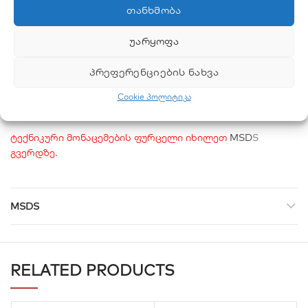
დეფორმაცია: 2.5–5 მმ
ᲗᲐᲜᲮᲛᲝᲑᲐ
სრიალი: ≤0.5 მმ
ᲣᲐᲠᲧᲝᲤᲐ
ხარჯი: 4–6 კგ/მ²
ᲞᲠᲔᲤᲔᲠᲔᲜᲪᲘᲔᲑᲘᲡ ᲜᲐᲮᲕᲐ
შეფუთვა:
Cookie პოლიტიკა
25 კგ ტომარა
ტექნიკური მონაცემების ფურცელი იხილეთ
MSD
S
გვერდზე.
MSDS
RELATED PRODUCTS