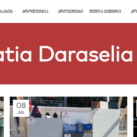
ᲔᲡᲐᲮᲔᲑ
ᲞᲠᲝᲓᲣᲥᲪᲘᲐ
ᲞᲠᲝᲔᲥᲢᲔᲑᲘ
ᲛᲔᲓᲘᲐ ᲪᲔᲜᲢᲠᲘ
ᲙᲝ
tia Daraselia
08
JUL