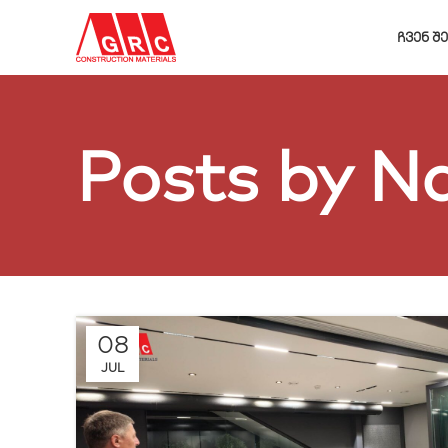
ᲩᲕᲔᲜ Შ
Posts by
Na
08
JUL