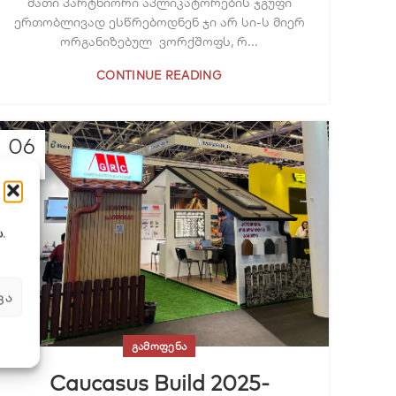
მათი პარტნიორი აპლიკატორების ჯგუფი
ერთობლივად ესწრებოდნენ ჯი არ სი-ს მიერ
ორგანიზებულ ვორქშოფს, რ...
CONTINUE READING
06
MAY
.
ᲕᲐ
ᲒᲐᲛᲝᲤᲔᲜᲐ
Caucasus Build 2025-