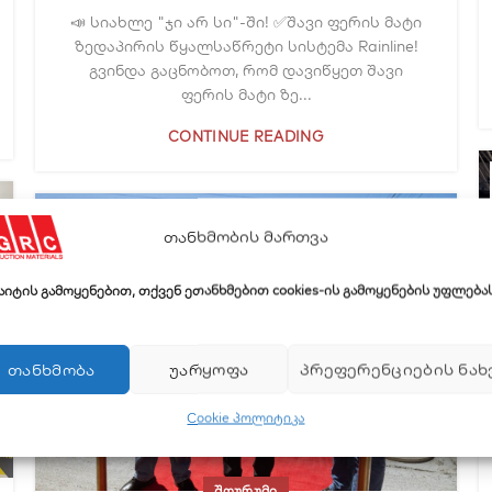
📣 სიახლე "ჯი არ სი"-ში! ✅შავი ფერის მატი
ზედაპირის წყალსაწრეტი სისტემა Rainline!
გვინდა გაცნობოთ, რომ დავიწყეთ შავი
ფერის მატი ზე...
CONTINUE READING
01
თანხმობის მართვა
OCT
საიტის გამოყენებით, თქვენ ეთანხმებით cookies-ის გამოყენების უფლებას
ᲗᲐᲜᲮᲛᲝᲑᲐ
ᲣᲐᲠᲧᲝᲤᲐ
ᲞᲠᲔᲤᲔᲠᲔᲜᲪᲘᲔᲑᲘᲡ ᲜᲐᲮ
Cookie პოლიტიკა
ᲨᲝᲣᲠᲣᲛᲘ