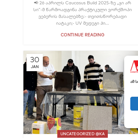
📢 26 აპრილს Caucasus Build 2025-ზე „ჯი არ
სი“-მ წარმოადგინა პრაქტიკული ვორქშოპი
ვებერის მასალებზე:- თვითსწორებადი
იატაკი;- UV მედეგი ჰი...
CONTINUE READING
30
JAN
ამ 
UNCATEGORIZED @KA