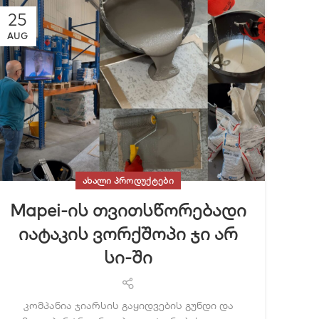
25
AUG
ᲐᲮᲐᲚᲘ ᲞᲠᲝᲓᲣᲥᲢᲔᲑᲘ
Mapei-ის თვითსწორებადი
იატაკის ვორქშოპი ჯი არ
სი-ში
კომპანია ჯიარსის გაყიდვების გუნდი და