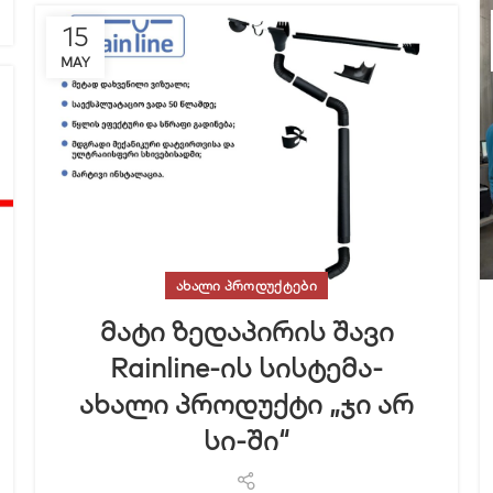
15
MAY
ᲐᲮᲐᲚᲘ ᲞᲠᲝᲓᲣᲥᲢᲔᲑᲘ
მატი ზედაპირის შავი
Rainline-ის სისტემა-
ახალი პროდუქტი „ჯი არ
სი-ში“