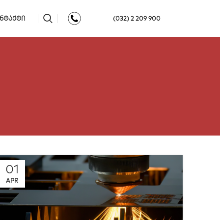
ᲜᲢᲐᲥᲢᲘ
(032) 2 209 900
01
APR