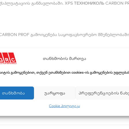
ქსპლუატაციის განმავლობაში. XPS ТЕХНОНИКОЛЬ CARBON P
BON PROF გამოიყენება საყოფაცხოვრებო მშენებლობაში სა
თანხმობის მართვა
უნიტი
სტანდარტი
საიტის გამოყენებით, თქვენ ეთანხმებით cookies-ის გამოყენების უფლებას
%
EN 12087-2011
ᲗᲐᲜᲮᲛᲝᲑᲐ
ᲣᲐᲠᲧᲝᲤᲐ
ᲞᲠᲔᲤᲔᲠᲔᲜᲪᲘᲔᲑᲘᲡ ᲜᲐᲮ
Cookie პოლიტიკა
ვტ/მ·°K
EN 12667:2001