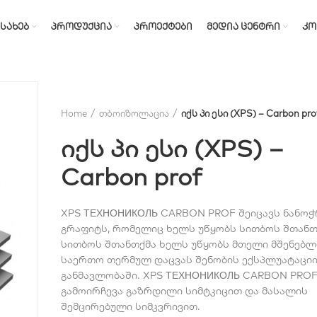
ᲔᲡᲐᲮᲔᲑ
ᲞᲠᲝᲓᲣᲥᲪᲘᲐ
ᲞᲠᲝᲔᲥᲢᲔᲑᲘ
ᲛᲔᲓᲘᲐ ᲪᲔᲜᲢᲠᲘ
ᲙᲝ
Home
თბოიზოლაცია
იქს პი ესი (XPS) – Carbon pro
იქს პი ესი (XPS) –
Carbon prof
XPS ТЕХНОНИКОЛЬ CARBON PROF შეიცავს ნანო
გრაფიტს, რომელიც ხელს უწყობს სითბოს შთანთ
სითბოს შთანთქმა ხელს უწყობს მთელი მშენებ
საერთო თერმულ დაცვას შენობის ექსპლუატაცი
განმავლობაში. XPS ТЕХНОНИКОЛЬ CARBON PRO
გამოირჩევა გაზრდილი სიმტკიცით და მასალის
შემცირებული სიმკვრივით.