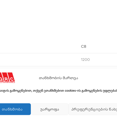
C8
1200
1150
თანხმობის მართვა
32000
საიტის გამოყენებით, თქვენ ეთანხმებით cookies-ის გამოყენების უფლებას
8
ᲗᲐᲜᲮᲛᲝᲑᲐ
ᲣᲐᲠᲧᲝᲤᲐ
ᲞᲠᲔᲤᲔᲠᲔᲜᲪᲘᲔᲑᲘᲡ ᲜᲐᲮ
RAL 6005