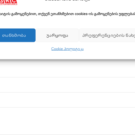
წარმოება
ს, რაც ამარტივებს მონტაჟის პროცესს.
საიტის გამოყენებით, თქვენ ეთანხმებით cookies-ის გამოყენების უფლებას
ნვის რისკს.
ᲗᲐᲜᲮᲛᲝᲑᲐ
ᲣᲐᲠᲧᲝᲤᲐ
ᲞᲠᲔᲤᲔᲠᲔᲜᲪᲘᲔᲑᲘᲡ ᲜᲐᲮ
Cookie პოლიტიკა
ა – ლიტრი წამში.