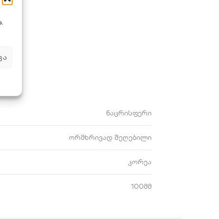
.
ᲕᲐ
ნაცრისფერი
ორმხრივად შეღებილი
კორეა
100მმ