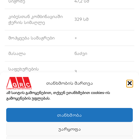
სიგრძე
47,2 სმ
კიბესთან კომბინაციაში
329 სმ
ჭერის სიმაღლე
მოჰყვება სამაგრები
+
მასალა
ნაძვი
საფეხურების
3
რაოდენობა
თანხმობის მართვა
საფეხურების სიგრძე
358 მმ
ამ საიტის გამოყენებით, თქვენ ეთანხმებით cookies-ის
გამოყენების უფლებას.
საფეხურების სიღრმე
82 მმ
ᲗᲐᲜᲮᲛᲝᲑᲐ
ქვეყანა
პოლონეთი
ᲣᲐᲠᲧᲝᲤᲐ