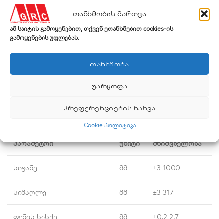
თანხმობის მართვა
გაჭიმვის
Н/50
არ უნდა იყოს
მაქსიმალური
400
ამ საიტის გამოყენებით, თქვენ ეთანხმებით cookies-ის
მმ
ნაკლები
ძალა
გამოყენების უფლებას.
ლურსმანით
ᲗᲐᲜᲮᲛᲝᲑᲐ
არ უნდა იყოს
გახეხვის
Н
100
ნაკლები
წინააღმდეგობა
ᲣᲐᲠᲧᲝᲤᲐ
ᲞᲠᲔᲤᲔᲠᲔᲜᲪᲘᲔᲑᲘᲡ ᲜᲐᲮᲕᲐ
პროდუქტის მახასიათებლები:
Cookie პოლიტიკა
პარამეტრი
უნიტი
მნიშვნელობა
სიგანე
მმ
±3 1000
სიმაღლე
მმ
±3 317
ფენის სისქე
მმ
±0,2 2.7