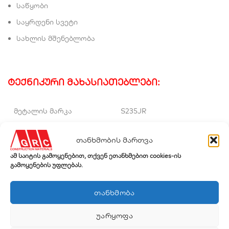
საწყობი
საყრდენი სვეტი
სახლის მშენებლობა
ტექნიკური მახასიათებლები:
მეტალის მარკა
S235JR
ზომა (მმ)
80-დან 300-მდე
თანხმობის მართვა
ამ საიტის გამოყენებით, თქვენ ეთანხმებით cookies-ის
სიგრძე (მმ)
6000-დან 12000-მდე
გამოყენების უფლებას.
ᲗᲐᲜᲮᲛᲝᲑᲐ
* შესაძლებელია სხვა ზომების შეკვეთაც.
ᲣᲐᲠᲧᲝᲤᲐ