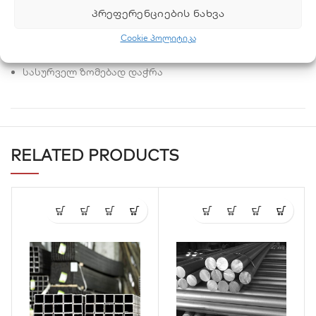
ᲞᲠᲔᲤᲔᲠᲔᲜᲪᲘᲔᲑᲘᲡ ᲜᲐᲮᲕᲐ
უპირატესობები:
Cookie პოლიტიკა
ევროპული სტანდარტით ნაწარმოები პროდუქცია
სასურველ ზომებად დაჭრა
RELATED PRODUCTS