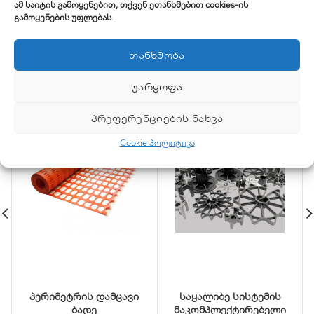
ამ საიტის გამოყენებით, თქვენ ეთანხმებით cookies-ის
გამოყენების უფლებას.
RELATED PRODUCTS
ᲗᲐᲜᲮᲛᲝᲑᲐ
ᲣᲐᲠᲧᲝᲤᲐ
ᲞᲠᲔᲤᲔᲠᲔᲜᲪᲘᲔᲑᲘᲡ ᲜᲐᲮᲕᲐ
Cookie პოლიტიკა
პერიმეტრის დამცავი
საყალიბე სისტემის
ბადე
მაკომპლექტირებელი