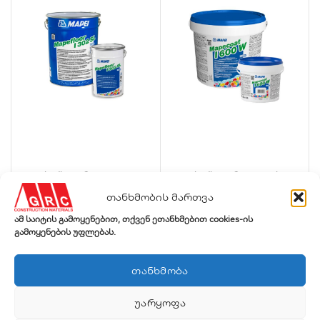
ეპოქსიდური იატაკი –
ეპოქსიდური იატაკის
MapeFloor I 302 SL
გრუნტი – Mapecoat I 600 W
თანხმობის მართვა
ამ საიტის გამოყენებით, თქვენ ეთანხმებით cookies-ის
გამოყენების უფლებას.
ᲗᲐᲜᲮᲛᲝᲑᲐ
ᲣᲐᲠᲧᲝᲤᲐ